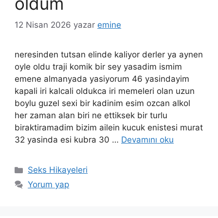
oldum
12 Nisan 2026
yazar
emine
neresinden tutsan elinde kaliyor derler ya aynen
oyle oldu traji komik bir sey yasadim ismim
emene almanyada yasiyorum 46 yasindayim
kapali iri kalcali oldukca iri memeleri olan uzun
boylu guzel sexi bir kadinim esim ozcan alkol
her zaman alan biri ne ettiksek bir turlu
biraktiramadim bizim ailein kucuk enistesi murat
32 yasinda esi kubra 30 …
Devamını oku
Kategoriler
Seks Hikayeleri
Yorum yap