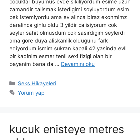
cocuklar buyumus evde sikiliyordum esime uzun
zamandir calismak istedigimi soyluyordum esim
pek istemiyordu ama ev alinca biraz ekonmimz
daralinca ginlu oldu 3 yildir calisiyorum cok
seyler sahit olmusdum cok sasirdigim seylerdi
ama gore duya aliskanlik oldugunu fark
ediyordum ismim sukran kapali 42 yasinda evli
bir kadinim esmer tenli sexi fizigi olan bir
bayanim bana da …
Devamını oku
Kategoriler
Seks Hikayeleri
Yorum yap
kucuk enisteye metres