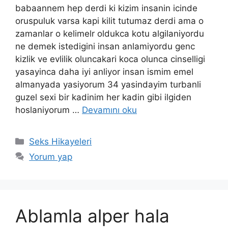
babaannem hep derdi ki kizim insanin icinde
oruspuluk varsa kapi kilit tutumaz derdi ama o
zamanlar o kelimelr oldukca kotu algilaniyordu
ne demek istedigini insan anlamiyordu genc
kizlik ve evlilik oluncakari koca olunca cinselligi
yasayinca daha iyi anliyor insan ismim emel
almanyada yasiyorum 34 yasindayim turbanli
guzel sexi bir kadinim her kadin gibi ilgiden
hoslaniyorum …
Devamını oku
Kategoriler
Seks Hikayeleri
Yorum yap
Ablamla alper hala