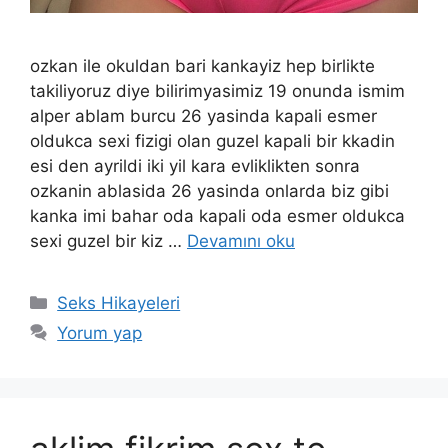
ozkan ile okuldan bari kankayiz hep birlikte
takiliyoruz diye bilirimyasimiz 19 onunda ismim
alper ablam burcu 26 yasinda kapali esmer
oldukca sexi fizigi olan guzel kapali bir kkadin
esi den ayrildi iki yil kara evliklikten sonra
ozkanin ablasida 26 yasinda onlarda biz gibi
kanka imi bahar oda kapali oda esmer oldukca
sexi guzel bir kiz …
Devamını oku
Kategoriler
Seks Hikayeleri
Yorum yap