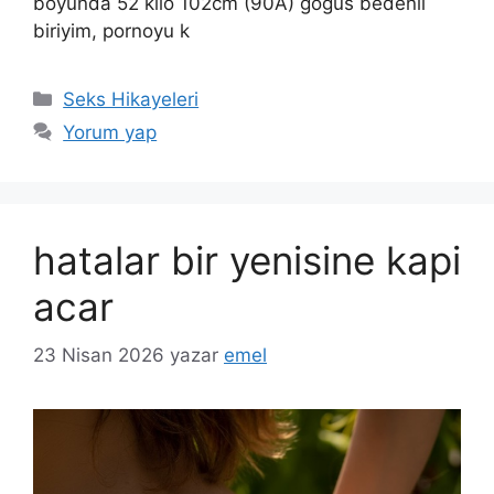
boyunda 52 kilo 102cm (90A) göğüs bedenli
biriyim, pornoyu k
Kategoriler
Seks Hikayeleri
Yorum yap
hatalar bir yenisine kapi
acar
23 Nisan 2026
yazar
emel