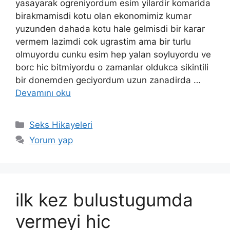
yasayarak ogreniyordum esim yilardir komarida
birakmamisdi kotu olan ekonomimiz kumar
yuzunden dahada kotu hale gelmisdi bir karar
vermem lazimdi cok ugrastim ama bir turlu
olmuyordu cunku esim hep yalan soyluyordu ve
borc hic bitmiyordu o zamanlar oldukca sikintili
bir donemden geciyordum uzun zanadirda …
Devamını oku
Kategoriler
Seks Hikayeleri
Yorum yap
ilk kez bulustugumda
vermeyi hic