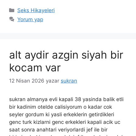
Kategoriler
Seks Hikayeleri
Yorum yap
alt aydir azgin siyah bir
kocam var
12 Nisan 2026
yazar
sukran
sukran almanya evli kapali 38 yasinda balik etli
bir kadinim otelde calisiyorum o kadar cok
seyler gordum ki yasli erkeklerin getirdikleri
genc turk kizlarni genc erkekleri kapali acik uc
saat sonra anahtari veriyorlardi jef ile bir