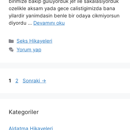
birimize bakip guluyorduk jef ile sakalasiyorduk
ozelikle aksam yada gece calistigimizda bana
yilardir yanimdasin benle bir odaya cikmiyorsun
diyordu …
Devamını oku
Kategoriler
Seks Hikayeleri
Yorum yap
Sayfa
Sayfa
1
2
Sonraki
→
Kategoriler
Aldatma Hikayeleri