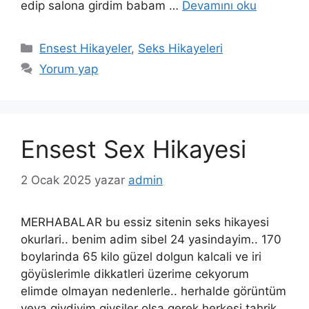
edip salona girdim babam …
Devamını oku
Kategoriler
Ensest Hikayeler
,
Seks Hikayeleri
Yorum yap
Ensest Sex Hikayesi
2 Ocak 2025
yazar
admin
MERHABALAR bu essiz sitenin seks hikayesi
okurlari.. benim adim sibel 24 yasindayim.. 170
boylarinda 65 kilo güzel dolgun kalcali ve iri
göyüslerimle dikkatleri üzerime cekyorum
elimde olmayan nedenlerle.. herhalde görüntüm
veya giydiyim giysiler olsa gerek herkesi tahrik