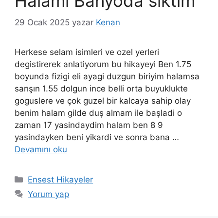
Halamı Banyoda siktim
29 Ocak 2025
yazar
Kenan
Herkese selam isimleri ve ozel yerleri
degistirerek anlatiyorum bu hikayeyi Ben 1.75
boyunda fizigi eli ayagi duzgun biriyim halamsa
sarışın 1.55 dolgun ince belli orta buyuklukte
goguslere ve çok guzel bir kalcaya sahip olay
benim halam gilde duş almam ile başladi o
zaman 17 yasindaydim halam ben 8 9
yasindayken beni yikardi ve sonra bana …
Devamını oku
Kategoriler
Ensest Hikayeler
Yorum yap