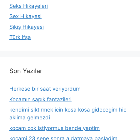
Seks Hikayeleri
Sex Hikayesi
Sikiş Hikayesi
Türk ifşa
Son Yazılar
Herkese bir saat veriyordum
Kocamın sapık fantazileri
kendimi siktirmek icin kosa kosa gidecegim hic
aklima gelmezdi
kocam cok istiyormus bende yaptim
kocami 23 sene sonra aldatmaya basladim