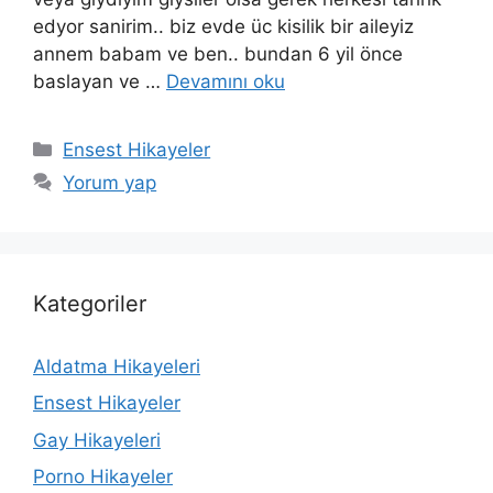
edyor sanirim.. biz evde üc kisilik bir aileyiz
annem babam ve ben.. bundan 6 yil önce
baslayan ve …
Devamını oku
Kategoriler
Ensest Hikayeler
Yorum yap
Kategoriler
Aldatma Hikayeleri
Ensest Hikayeler
Gay Hikayeleri
Porno Hikayeler