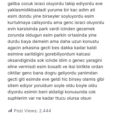
galiba cocuk israci oluyordu takip ediyordu eve
yaklasmidikbasladi yurume bir kac adim ati
esim dondu yine birseyler soyluyordu esim
kurtulmaya calisyordu ama genc israci oluyordu
evin karsisinda park vardi icinden gecemek
zorunda oldugun esim parkin ortasinda yine
durdu baya demeim ama daha uzun konustu
agacin arkasina gecti bes dakka kadar kaldi
esimine sarildigini gorebiliyordum kalcasi
oksandiginida sok icinde idim o genec yaragini
eline vermisdi esim bosalti ve iksi birlikte ordan
ciktilar genc bana dogru geliyordu yanimdan
gecti giti esimde eve geldi hic birsey olamis gibi
sitem ediyor yoruldum soyle oldu boyle oldu
diyordu esimin beni aldatigi konusunda cok
suphlerim var ne kadar ttucu olursa olsun
Post Views:
2.444