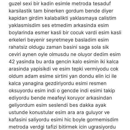
guzel sexi bir kadin esimle metroda tesaduf
karsilastik tam binerken gordum bende diyer
kapidan girdim kalabalikti yaklasmaya calistim
yaklasmisdim ses etmedim arkasinda esim
boylarinda esmer kasli bir cocuk vardi esim kasli
erkeleri beyenir seyretmeye basladim esim
rahatsiz oldugu zaman basini saga sola sik
ceviri aynen oyle olmusdu ne oluyor dedim esim
42 yasinda bu arda gencin kalo esimin iki kalca
arasinda yapisikdi ve esim tepki vermiyodu cok
oldum adam esime sirtini yan dondu elin ici ile
kalca yanagina gezdiriyordu esimi resmen
oksuyordu esim indi o gencde indi esimi takip
ediyordu bende meafeyi koruyor arkasindan
geliyordum esim seslendi bes dakka ayak
ustunde konustular esim ara ara guluyor ve
kafasini saliyordu esimi hic boyle gormemisdim
metroda verdgi tafizi bitirmek icin ugrasiyordu