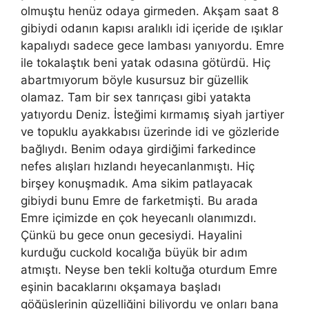
olmuştu henüz odaya girmeden. Akşam saat 8
gibiydi odanın kapısı aralıklı idi içeride de ışıklar
kapalıydı sadece gece lambası yanıyordu. Emre
ile tokalaştık beni yatak odasına götürdü. Hiç
abartmıyorum böyle kusursuz bir güzellik
olamaz. Tam bir sex tanrıçası gibi yatakta
yatıyordu Deniz. İsteğimi kırmamış siyah jartiyer
ve topuklu ayakkabısı üzerinde idi ve gözleride
bağlıydı. Benim odaya girdiğimi farkedince
nefes alışları hızlandı heyecanlanmıştı. Hiç
birşey konuşmadık. Ama sikim patlayacak
gibiydi bunu Emre de farketmişti. Bu arada
Emre içimizde en çok heyecanlı olanımızdı.
Çünkü bu gece onun gecesiydi. Hayalini
kurduğu cuckold kocalığa büyük bir adım
atmıştı. Neyse ben tekli koltuğa oturdum Emre
eşinin bacaklarını okşamaya başladı
göğüslerinin güzelliğini biliyordu ve onları bana