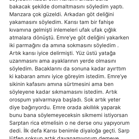
bakacak şekilde domaltmasını söyledim yaptı.
Manzara çok güzeldi. Arkadan göt deliğini
yakamasını söyledim. Karısı tam bir fahişe
kıvamına gelmişti inlemeleri ufak ufak çığlık
atmalara dönüştü. Emre’ye göt deliğini yakarken
iki parmağını da amına sokmasını söyledim .
Artık karısı iyice delirmişti. Yüz üstü yatağa
uzanmasını ama ayaklarının yerde olmasını
söyledim. Bacaklarını da sonuna kadar ayırttım
ki kabaran amını iyice göreyim istedim. Emre’ye
sikinin kafasını amına sürtmesini ama ben
söyleyene kadar sıkmamasını istedim. Artık
orospum yalvarmaya başladı. Sok artık yeter
diye bağırıyordu. Emre orada akıllılık yaparak
bunu bana söylemeyeceksin sikmemi istiyorsan
Sarptan rica etmelisin o ne derse onu yapıyorum
dedi. İlk defa Karısı benimle diyaloğa geçti. Sarp
lütfen soksun artık dayanamıyorum demeye