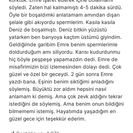
söyledi. Zaten hal kalmamıştı 4-5 dakika sürdü.
Öyle bir boşaldımki anlatamam amından dışarı
şelale gibi akıyordu spermlerim. Kasıla kasıla
Deniz de boşalmıştı. Deniz bitkin yüzüstü
yatarken ben banyoya kaçtım üstümü giyindim.
Geldiğimde garibim Emre benim spermlerimle
doldurduğum amı siliyordu. Karısı kudurdunmu
hiç böyle peşpeşe yapamazdın dedi. Emre de
misafirimizin bizi izlemesinden dolayı dedi. Çok
güzel ve özel bir geceydi. 2 gün sonra Emre
yazdı bana. Eşinin benim siktiğimi anladığını
söylemiş. Büyüktü zor aldım hepsini nasıl
anlamam ki demiş. Ama çok zevk aldığını tekrar
istediğini de söylemiş. Ama benim onun bildiğini
bilmememi istemiş. Hayatımda yaşadığım en
güzel gece için teşekkür ederim.