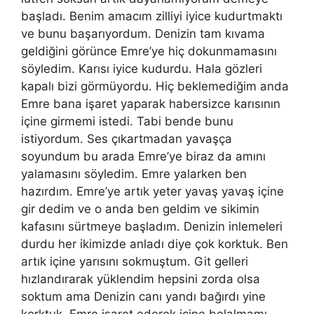
başladı. Benim amacım zilliyi iyice kudurtmaktı
ve bunu başarıyordum. Denizin tam kıvama
geldiğini görünce Emre’ye hiç dokunmamasını
söyledim. Karısı iyice kudurdu. Hala gözleri
kapalı bizi görmüyordu. Hiç beklemediğim anda
Emre bana işaret yaparak habersizce karısının
içine girmemi istedi. Tabi bende bunu
istiyordum. Ses çıkartmadan yavaşça
soyundum bu arada Emre’ye biraz da amını
yalamasını söyledim. Emre yalarken ben
hazırdım. Emre’ye artık yeter yavaş yavaş içine
gir dedim ve o anda ben geldim ve sikimin
kafasını sürtmeye başladım. Denizin inlemeleri
durdu her ikimizde anladı diye çok korktuk. Ben
artık içine yarısını sokmuştum. Git gelleri
hızlandırarak yüklendim hepsini zorda olsa
soktum ama Denizin canı yandı bağırdı yine
korktuk. Emre işaret ederek içine bolalmamı