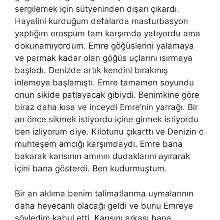
sergilemek için sütyeninden dışarı çıkardı.
Hayalini kurduğum defalarda masturbasyon
yaptığım orospum tam karşımda yatıyordu ama
dokunamıyordum. Emre göğüslerini yalamaya
ve parmak kadar olan göğüs uçlarını ısırmaya
başladı. Denizde artık kendini bırakmış
inlemeye başlamıştı. Emre tamamen soyundu
onun sikide patlayacak gibiydi. Benimkine göre
biraz daha kısa ve inceydi Emre’nin yarrağı. Bir
an önce sikmek istiyordu içine girmek istiyordu
ben izliyorum diye. Kilotunu çıkarttı ve Denizin o
muhteşem amcığı karşımdaydı. Emre bana
bakarak karısının amının dudaklarını ayırarak
içini bana gösterdi. Ben kudurmuştum.
Bir an aklıma benim talimatlarıma uymalarının
daha heyecanlı olacağı geldi ve bunu Emreye
söyledim kabul etti. Karısını arkası bana