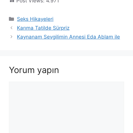
Post Views:
4.971
Kategoriler
Seks Hikayeleri
Karıma Tatilde Sürpriz
Kaynanam Sevgilimin Annesi Eda Ablam ile
Yorum yapın
Yorum