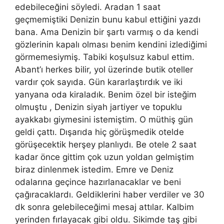
edebileceğini söyledi. Aradan 1 saat
geçmemiştiki Denizin bunu kabul ettiğini yazdı
bana. Ama Denizin bir şartı varmış o da kendi
gözlerinin kapalı olması benim kendini izlediğimi
görmemesiymiş. Tabiki koşulsuz kabul ettim.
Abant’ı herkes bilir, yol üzerinde butik oteller
vardır çok sayıda. Gün kararlaştırdık ve iki
yanyana oda kiraladık. Benim özel bir isteğim
olmuştu , Denizin siyah jartiyer ve topuklu
ayakkabı giymesini istemiştim. O müthiş gün
geldi çattı. Dışarıda hiç görüşmedik otelde
görüşecektik herşey planlıydı. Be otele 2 saat
kadar önce gittim çok uzun yoldan gelmiştim
biraz dinlenmek istedim. Emre ve Deniz
odalarına geçince hazırlanacaklar ve beni
çağıracaklardı. Geldiklerini haber verdiler ve 30
dk sonra gelebileceğimi mesaj attılar. Kalbim
yerinden fırlayacak gibi oldu. Sikimde taş gibi