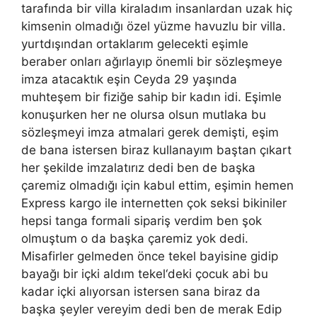
tarafında bir villa kiraladım insanlardan uzak hiç
kimsenin olmadığı özel yüzme havuzlu bir villa.
yurtdışından ortaklarım gelecekti eşimle
beraber onları ağırlayıp önemli bir sözleşmeye
imza atacaktık eşin Ceyda 29 yaşında
muhteşem bir fiziğe sahip bir kadın idi. Eşimle
konuşurken her ne olursa olsun mutlaka bu
sözleşmeyi imza atmalari gerek demişti, eşim
de bana istersen biraz kullanayım baştan çıkart
her şekilde imzalatırız dedi ben de başka
çaremiz olmadığı için kabul ettim, eşimin hemen
Express kargo ile internetten çok seksi bikiniler
hepsi tanga formali sipariş verdim ben şok
olmuştum o da başka çaremiz yok dedi.
Misafirler gelmeden önce tekel bayisine gidip
bayağı bir içki aldım tekel‘deki çocuk abi bu
kadar içki alıyorsan istersen sana biraz da
başka şeyler vereyim dedi ben de merak Edip