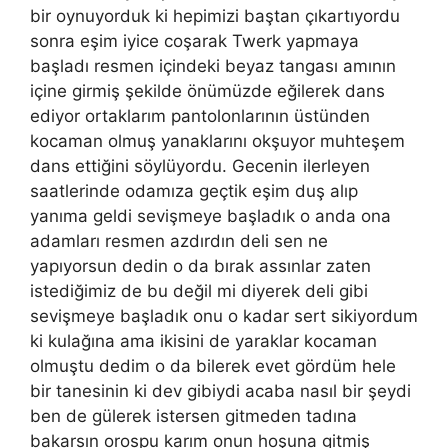
bir oynuyorduk ki hepimizi baştan çıkartıyordu
sonra eşim iyice coşarak Twerk yapmaya
başladı resmen içindeki beyaz tangası amının
içine girmiş şekilde önümüzde eğilerek dans
ediyor ortaklarım pantolonlarının üstünden
kocaman olmuş yanaklarını okşuyor muhteşem
dans ettiğini söylüyordu. Gecenin ilerleyen
saatlerinde odamıza geçtik eşim duş alıp
yanıma geldi sevişmeye başladık o anda ona
adamları resmen azdırdın deli sen ne
yapıyorsun dedin o da bırak assınlar zaten
istediğimiz de bu değil mi diyerek deli gibi
sevişmeye başladık onu o kadar sert sikiyordum
ki kulağına ama ikisini de yaraklar kocaman
olmuştu dedim o da bilerek evet gördüm hele
bir tanesinin ki dev gibiydi acaba nasıl bir şeydi
ben de gülerek istersen gitmeden tadına
bakarsın orospu karım onun hoşuna gitmiş