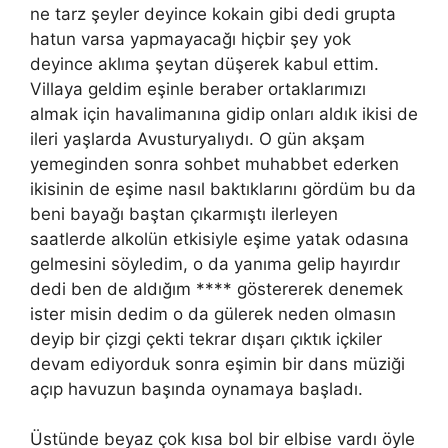
ne tarz şeyler deyince kokain gibi dedi grupta
hatun varsa yapmayacağı hiçbir şey yok
deyince aklıma şeytan düşerek kabul ettim.
Villaya geldim eşinle beraber ortaklarımızı
almak için havalimanına gidip onları aldık ikisi de
ileri yaşlarda Avusturyalıydı. O gün akşam
yemeginden sonra sohbet muhabbet ederken
ikisinin de eşime nasıl baktıklarını gördüm bu da
beni bayağı baştan çıkarmıştı ilerleyen
saatlerde alkolün etkisiyle eşime yatak odasına
gelmesini söyledim, o da yanıma gelip hayırdır
dedi ben de aldığım **** göstererek denemek
ister misin dedim o da gülerek neden olmasın
deyip bir çizgi çekti tekrar dışarı çıktık içkiler
devam ediyorduk sonra eşimin bir dans müziği
açıp havuzun başında oynamaya başladı.
Üstünde beyaz çok kısa bol bir elbise vardı öyle