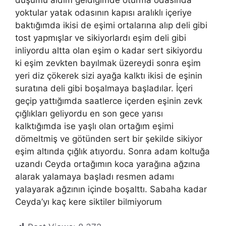
yoktular yatak odasının kapısı aralıklı içeriye
baktığımda ikisi de eşimi ortalarına alıp deli gibi
tost yapmışlar ve sikiyorlardı eşim deli gibi
inliyordu altta olan eşim o kadar sert sikiyordu
ki eşim zevkten bayılmak üzereydi sonra eşim
yeri diz çökerek sizi ayağa kalktı ikisi de eşinin
suratına deli gibi boşalmaya başladılar. İçeri
geçip yattığımda saatlerce içerden eşinin zevk
çığlıkları geliyordu en son gece yarısı
kalktığımda ise yaşlı olan ortağım eşimi
dömeltmiş ve götünden sert bir şekilde sikiyor
eşim altında çığlık atıyordu. Sonra adam koltuğa
uzandı Ceyda ortağımın koca yarağına ağzına
alarak yalamaya başladı resmen adamı
yalayarak ağzının içinde boşalttı. Sabaha kadar
Ceyda’yı kaç kere siktiler bilmiyorum