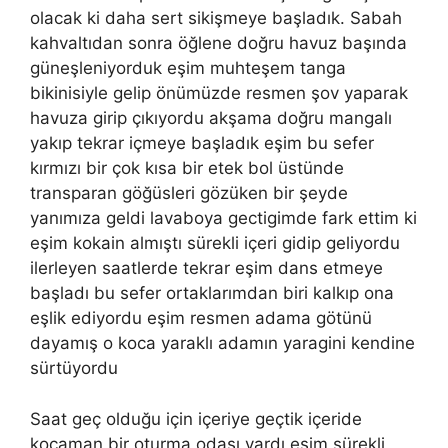
olacak ki daha sert sikişmeye başladık. Sabah
kahvaltıdan sonra öğlene doğru havuz başında
güneşleniyorduk eşim muhteşem tanga
bikinisiyle gelip önümüzde resmen şov yaparak
havuza girip çıkıyordu akşama doğru mangalı
yakıp tekrar içmeye başladık eşim bu sefer
kırmızı bir çok kısa bir etek bol üstünde
transparan göğüsleri gözüken bir şeyde
yanımıza geldi lavaboya gectigimde fark ettim ki
eşim kokain almıştı sürekli içeri gidip geliyordu
ilerleyen saatlerde tekrar eşim dans etmeye
başladı bu sefer ortaklarımdan biri kalkıp ona
eşlik ediyordu eşim resmen adama götünü
dayamış o koca yaraklı adamın yaragini kendine
sürtüyordu
Saat geç olduğu için içeriye geçtik içeride
kocaman bir oturma odası vardı eşim sürekli