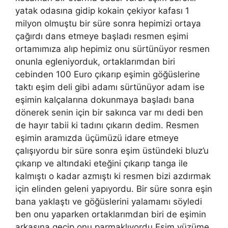
yatak odasına gidip kokain çekiyor kafası 1
milyon olmuştu bir süre sonra hepimizi ortaya
çağırdı dans etmeye başladı resmen eşimi
ortamımıza alıp hepimiz onu sürtünüyor resmen
onunla egleniyorduk, ortaklarımdan biri
cebinden 100 Euro çıkarıp eşimin göğüslerine
taktı eşim deli gibi adamı sürtünüyor adam ise
eşimin kalçalarına dokunmaya başladı bana
dönerek senin için bir sakınca var mı dedi ben
de hayır tabii ki tadını çıkarın dedim. Resmen
eşimin aramızda üçümüzü idare etmeye
çalışıyordu bir süre sonra eşim üstündeki bluz’u
çıkarıp ve altındaki eteğini çıkarıp tanga ile
kalmıştı o kadar azmıştı ki resmen bizi azdırmak
için elinden geleni yapıyordu. Bir süre sonra eşin
bana yaklaştı ve göğüslerini yalamamı söyledi
ben onu yaparken ortaklarımdan biri de eşimin
arkasına geçip onu parmaklıyordu Eşim yüzüme