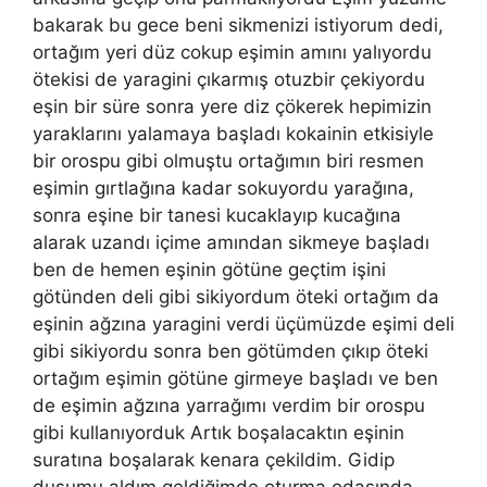
bakarak bu gece beni sikmenizi istiyorum dedi,
ortağım yeri düz cokup eşimin amını yalıyordu
ötekisi de yaragini çıkarmış otuzbir çekiyordu
eşin bir süre sonra yere diz çökerek hepimizin
yaraklarını yalamaya başladı kokainin etkisiyle
bir orospu gibi olmuştu ortağımın biri resmen
eşimin gırtlağına kadar sokuyordu yarağına,
sonra eşine bir tanesi kucaklayıp kucağına
alarak uzandı içime amından sikmeye başladı
ben de hemen eşinin götüne geçtim işini
götünden deli gibi sikiyordum öteki ortağım da
eşinin ağzına yaragini verdi üçümüzde eşimi deli
gibi sikiyordu sonra ben götümden çıkıp öteki
ortağım eşimin götüne girmeye başladı ve ben
de eşimin ağzına yarrağımı verdim bir orospu
gibi kullanıyorduk Artık boşalacaktın eşinin
suratına boşalarak kenara çekildim. Gidip
duşumu aldım geldiğimde oturma odasında